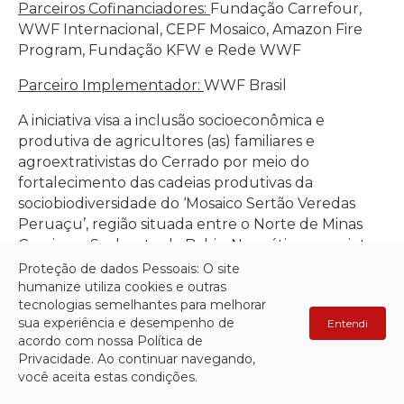
Parceiros Cofinanciadores:
Fundação Carrefour,
WWF Internacional, CEPF Mosaico, Amazon Fire
Program, Fundação KFW e Rede WWF
Parceiro Implementador:
WWF Brasil
A iniciativa visa a inclusão socioeconômica e
produtiva de agricultores (as) familiares e
agroextrativistas do Cerrado por meio do
fortalecimento das cadeias produtivas da
sociobiodiversidade do ‘Mosaico Sertão Veredas
Peruaçu’, região situada entre o Norte de Minas
Gerais e o Sudoeste da Bahia. Na prática, o projeto
envolve produção, beneficiamento,
Proteção de dados Pessoais: O site
armazenamento e comercialização dos frutos,
humanize utiliza cookies e outras
tecnologias semelhantes para melhorar
produtos e sementes. Ainda há uma busca por
sua experiência e desempenho de
Entendi
uma melhor gestão de áreas protegidas, bem
acordo com nossa Política de
como pela valorização de cadeias produtivas com
Privacidade. Ao continuar navegando,
boas práticas agrícolas e por um planejamento
você aceita estas condições.
responsável da ocupação territorial.